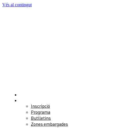
Vés al contingut
Notícies
Competició
Inscripció
Programa
Butlletins
Zones embargades