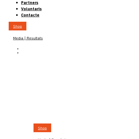
Partners
Voluntaris
Contacte
Shop
Media | Resultats
CA
EN
Shop