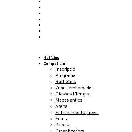
Allotjament
Activitats
Public Race
Congrés
Partners
Voluntaris
Contacte
Menu
Notícies
Competició
Inscripció
Programa
Butlletins
Zones embargades
Classes i Temps
Mapes antics
Arena
Entrenaments previs
Fotos
Països
Organitzadors