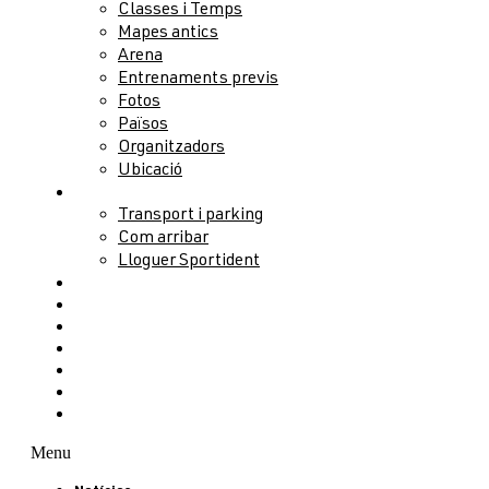
Classes i Temps
Mapes antics
Arena
Entrenaments previs
Fotos
Països
Organitzadors
Ubicació
Serveis
Transport i parking
Com arribar
Lloguer Sportident
Allotjament
Activitats
Public Race
Congrés
Partners
Voluntaris
Contacte
Menu