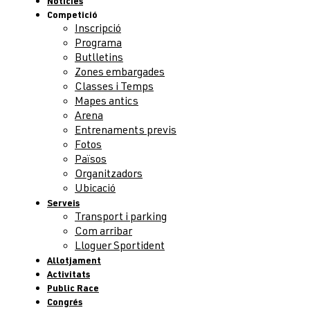
Notícies
Competició
Inscripció
Programa
Butlletins
Zones embargades
Classes i Temps
Mapes antics
Arena
Entrenaments previs
Fotos
Països
Organitzadors
Ubicació
Serveis
Transport i parking
Com arribar
Lloguer Sportident
Allotjament
Activitats
Public Race
Congrés