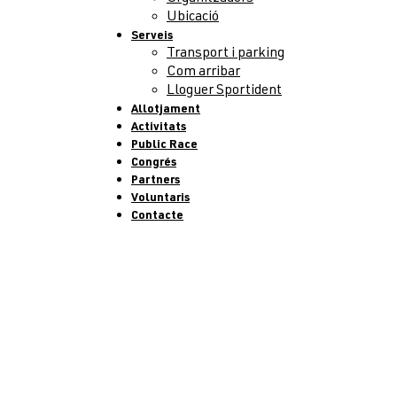
Ubicació
Serveis
Transport i parking
Com arribar
Lloguer Sportident
Allotjament
Activitats
Public Race
Congrés
Partners
Voluntaris
Contacte
Tornar a notícies