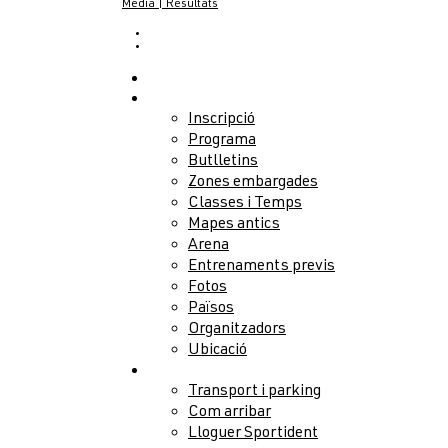
Media | Resultats
CA
EN
Notícies
Competició
Inscripció
Programa
Butlletins
Zones embargades
Classes i Temps
Mapes antics
Arena
Entrenaments previs
Fotos
Països
Organitzadors
Ubicació
Serveis
Transport i parking
Com arribar
Lloguer Sportident