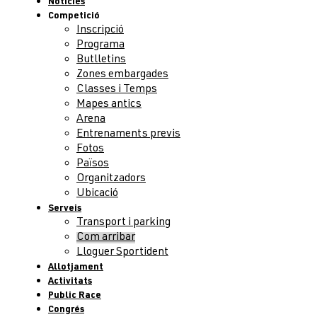
Notícies
Competició
Inscripció
Programa
Butlletins
Zones embargades
Classes i Temps
Mapes antics
Arena
Entrenaments previs
Fotos
Països
Organitzadors
Ubicació
Serveis
Transport i parking
Com arribar
Lloguer Sportident
Allotjament
Activitats
Public Race
Congrés