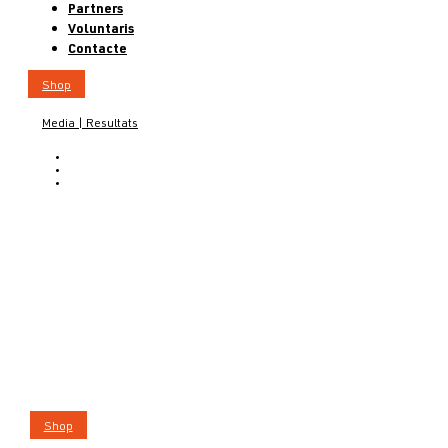
Partners
Voluntaris
Contacte
Shop
Media | Resultats
CA
ES
EN
Shop