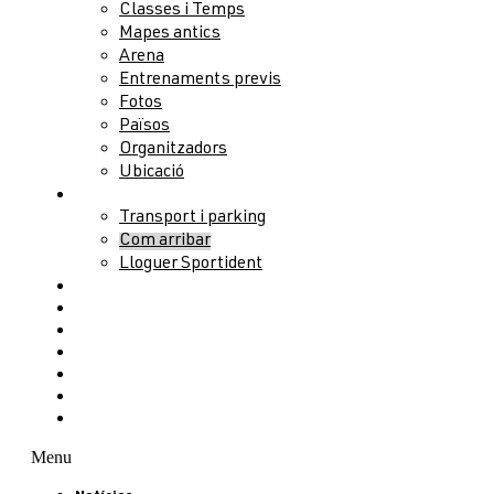
Classes i Temps
Mapes antics
Arena
Entrenaments previs
Fotos
Països
Organitzadors
Ubicació
Serveis
Transport i parking
Com arribar
Lloguer Sportident
Allotjament
Activitats
Public Race
Congrés
Partners
Voluntaris
Contacte
Menu