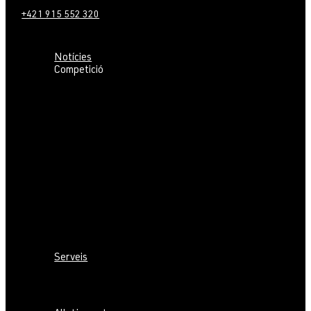
+421 915 552 320
Notícies
Competició
Inscripció
Programa
Butlletins
Zones embargades
Classes i Temps
Mapes antics
Arena
Entrenaments previs
Fotos
Països
Organitzadors
Ubicació
Serveis
Transport i parking
Com arribar
Lloguer Sportident