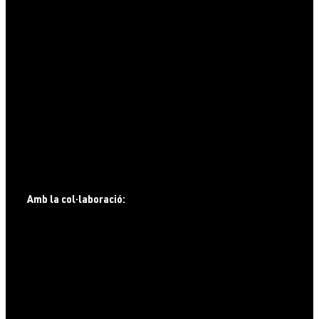
Transport i parking
Com arribar
Lloguer Sportident
Allotjament
Activitats
Public Race
Congrés
Partners
Voluntaris
Contacte
Amb la col·laboració: