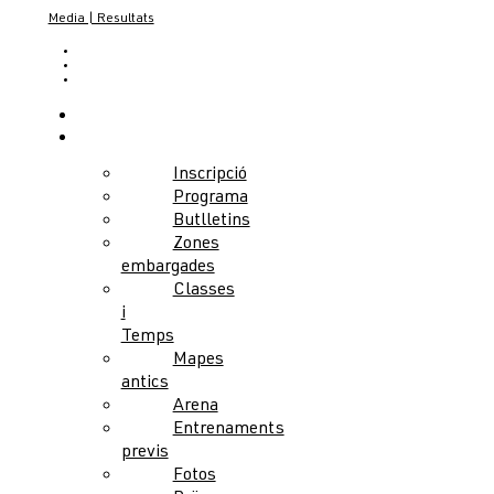
Media | Resultats
CA
ES
EN
Notícies
Competició
Inscripció
Programa
Butlletins
Zones
embargades
Classes
i
Temps
Mapes
antics
Arena
Entrenaments
previs
Fotos