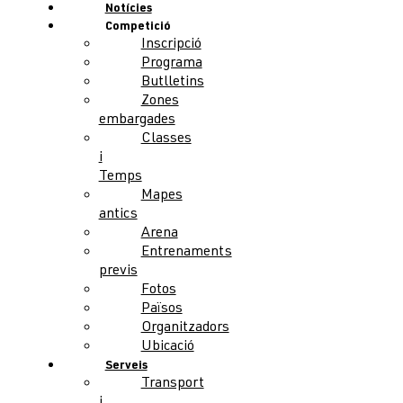
Notícies
Competició
Inscripció
Programa
Butlletins
Zones
embargades
Classes
i
Temps
Mapes
antics
Arena
Entrenaments
previs
Fotos
Països
Organitzadors
Ubicació
Serveis
Transport