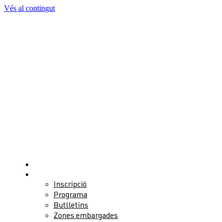
Vés al contingut
Notícies
Competició
Inscripció
Programa
Butlletins
Zones embargades