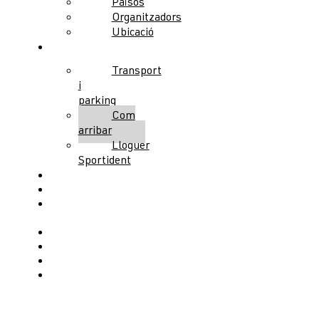
Països
Organitzadors
Ubicació
Serveis
Transport
i
parking
Com
arribar
Lloguer
Sportident
Allotjament
Activitats
Public
Race
Congrés
Partners
Voluntaris
Contacte
Menu