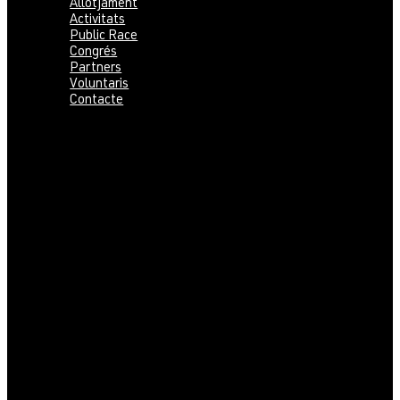
Allotjament
Activitats
Public Race
Congrés
Partners
Voluntaris
Contacte
Notícies
Competició
Inscripció
Programa
Butlletins
Zones embargades
Classes i Temps
Mapes antics
Arena
Entrenaments previs
Fotos
Països
Organitzadors
Ubicació
Serveis