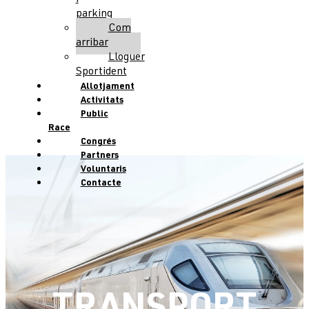
i
parking
Com
arribar
Lloguer
Sportident
Allotjament
Activitats
Public
Race
Congrés
Partners
Voluntaris
Contacte