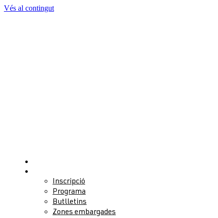
Vés al contingut
Notícies
Competició
Inscripció
Programa
Butlletins
Zones embargades