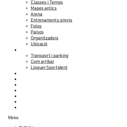
Classes i Temps
Mapes antics
Arena
Entrenaments previs
Fotos
Països
Organitzadors
Ubicació
Serveis
Transport i parking
Com arribar
Lloguer Sportident
Allotjament
Activitats
Public Race
Congrés
Partners
Voluntaris
Contacte
Menu