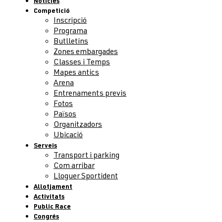
Notícies
Competició
Inscripció
Programa
Butlletins
Zones embargades
Classes i Temps
Mapes antics
Arena
Entrenaments previs
Fotos
Països
Organitzadors
Ubicació
Serveis
Transport i parking
Com arribar
Lloguer Sportident
Allotjament
Activitats
Public Race
Congrés