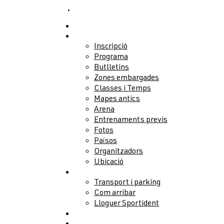
CA
Notícies
Competició
Inscripció
Programa
Butlletins
Zones embargades
Classes i Temps
Mapes antics
Arena
Entrenaments previs
Fotos
Països
Organitzadors
Ubicació
Serveis
Transport i parking
Com arribar
Lloguer Sportident
Allotjament