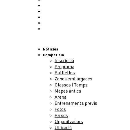
Activitats
Public Race
Congrés
Partners
Voluntaris
Contacte
Menu
Notícies
Competició
Inscripció
Programa
Butlletins
Zones embargades
Classes i Temps
Mapes antics
Arena
Entrenaments previs
Fotos
Països
Organitzadors
Ubicació